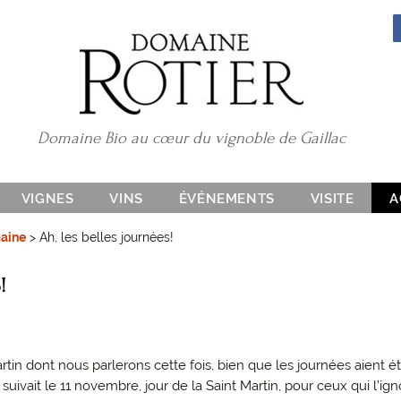
Domaine Bio au cœur du vignoble de Gaillac
Aller
VIGNES
VINS
ÉVÉNEMENTS
VISITE
A
au
LES SOLS
EFFERVESCENTS
contenu
maine
>
Ah, les belles journées!
principal
LE CLIMAT
GAILLAC BLANC DOUX
!
LES CÉPAGES
GAILLAC BLANC SEC
GAILLAC BLANC VENDANGES
TARDIVES
artin dont nous parlerons cette fois, bien que les journées aient 
GAILLAC ROSÉ
suivait le 11 novembre, jour de la Saint Martin, pour ceux qui l’ign