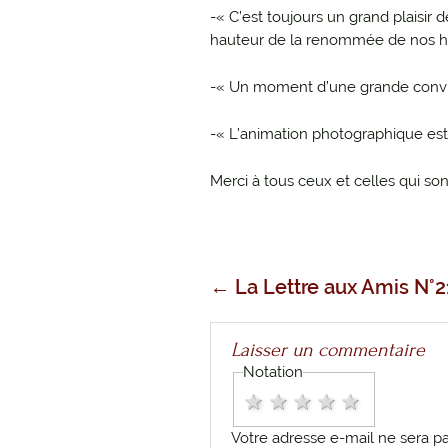
-« C’est toujours un grand plaisir d
hauteur de la renommée de nos h
-« Un moment d’une grande convivi
-« L’animation photographique est
Merci à tous ceux et celles qui son
Navigatio
←
La Lettre aux Amis N°2
des
Laisser un commentaire
Notation
1 star
2 stars
3 stars
4 stars
5 stars
articles
Votre adresse e-mail ne sera pa