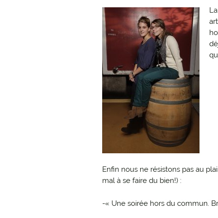
La
ar
ho
dé
qu
Enfin nous ne résistons pas au plai
mal à se faire du bien!) :
-« Une soirée hors du commun. Br