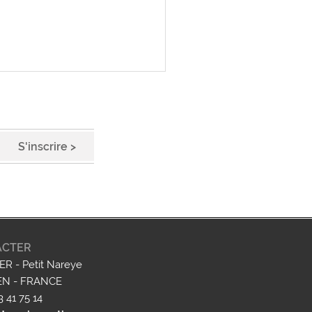
ACTER
R - Petit Nareye
EN - FRANCE
63 41 75 14