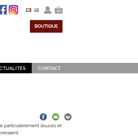
|
|
-
(0)
BOUTIQUE
CTUALITÉS
CONTACT
EVÈNEMENTS
LA VIE AU DOMAINE
PRESSE
VENDANGES
VIGNES
été particulièrement douces et
oreraient.
VINS