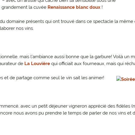
– avec un artiste qui cache bien sa sensibilité sous une
e grandement la cuvée
Renaissance blanc doux
!
s du domaine présents qui ont trouvé dans ce spectacle la même 
laborer nos vins.
ditionnelle, mais l’ambiance aussi bonne que la garbure! Voilà un 
taurateur de
La Louvière
qui officiait aux fourneaux, mais qui réch
s et de partage comme seul le vin sait les animer!
mmencé, avec un petit déjeuner vigneron apprécié des fidèles (
re nous avons pu prendre le temps de parler de nos vins et de 