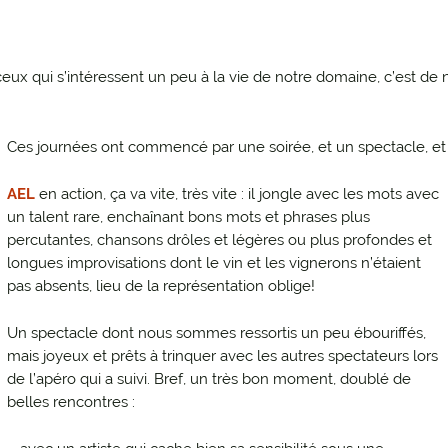
GAILLAC ROUGE
LES COFFRETS PANACHÉS
ceux qui s’intéressent un peu à la vie de notre domaine, c’est de 
MILLÉSIMES PLUS ANCIENS :
DOUX ET VENDANGES TARDIVES
MILLÉSIMES PLUS ANCIENS :
Ces journées ont commencé par une soirée, et un spectacle, et
ROUGES
AEL
en action, ça va vite, très vite : il jongle avec les mots avec
un talent rare, enchaînant bons mots et phrases plus
percutantes, chansons drôles et légères ou plus profondes et
longues improvisations dont le vin et les vignerons n’étaient
pas absents, lieu de la représentation oblige!
Un spectacle dont nous sommes ressortis un peu ébouriffés,
mais joyeux et prêts à trinquer avec les autres spectateurs lors
de l’apéro qui a suivi. Bref, un très bon moment, doublé de
belles rencontres :