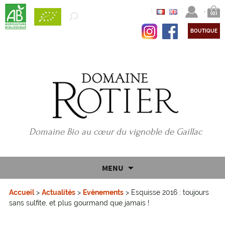
|
|
-
(0)
BOUTIQUE
Domaine Bio au cœur du vignoble de Gaillac
Aller
MENU
au
contenu
Accueil
>
Actualités
>
Evènements
>
Esquisse 2016 : toujours
principal
sans sulfite, et plus gourmand que jamais !