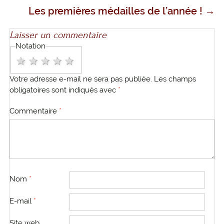
Navigation
Les premières médailles de l’année !
→
des
Laisser un commentaire
Notation
articles
1 star
2 stars
3 stars
4 stars
5 stars
Votre adresse e-mail ne sera pas publiée.
Les champs
obligatoires sont indiqués avec
*
Commentaire
*
Nom
*
E-mail
*
Site web